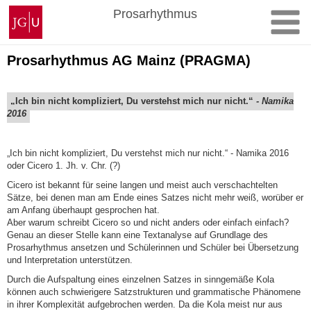
Zum
Johannes
Prosarhythmus
Inhalt
Gutenberg-
springen
Universität
Mainz
Prosarhythmus AG Mainz (PRAGMA)
„Ich bin nicht kompliziert, Du verstehst mich nur nicht.“
- Namika
2016
„Ich bin nicht kompliziert, Du verstehst mich nur nicht.“ - Namika 2016
oder Cicero 1. Jh. v. Chr. (?)
Cicero ist bekannt für seine langen und meist auch verschachtelten
Sätze, bei denen man am Ende eines Satzes nicht mehr weiß, worüber er
am Anfang überhaupt gesprochen hat.
Aber warum schreibt Cicero so und nicht anders oder einfach einfach?
Genau an dieser Stelle kann eine Textanalyse auf Grundlage des
Prosarhythmus ansetzen und Schülerinnen und Schüler bei Übersetzung
und Interpretation unterstützen.
Durch die Aufspaltung eines einzelnen Satzes in sinngemäße Kola
können auch schwierigere Satzstrukturen und grammatische Phänomene
in ihrer Komplexität aufgebrochen werden. Da die Kola meist nur aus