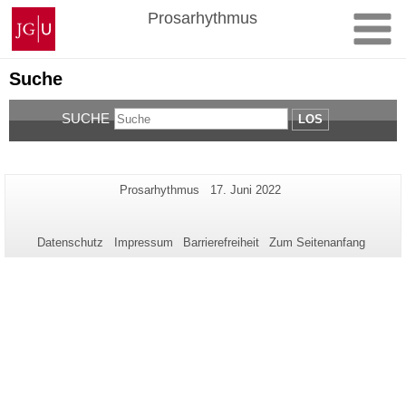
Zum
Johannes
Prosarhythmus
Inhalt
Gutenberg-
springen
Universität
Mainz
Suche
SUCHE
LOS
Zusätzliche
Seiten-
Letzte
Prosarhythmus
17. Juni 2022
Name:
Aktualisierung:
Informationen
zu
Datenschutz
Impressum
Barrierefreiheit
Zum Seitenanfang
dieser
Seite